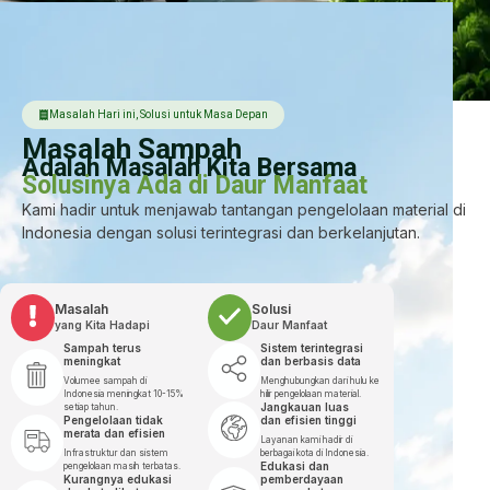
Masalah Hari ini, Solusi untuk Masa Depan
Masalah Sampah
Adalah Masalah Kita Bersama
Solusinya Ada di Daur Manfaat
Kami hadir untuk menjawab tantangan pengelolaan material di
Indonesia dengan solusi terintegrasi dan berkelanjutan.
Masalah
Solusi
yang Kita Hadapi
Daur Manfaat
Sampah terus
Sistem terintegrasi
meningkat
dan berbasis data
Volumee sampah di
Menghubungkan dari hulu ke
Indonesia meningkat 10-15%
hilir pengelolaan material.
Jangkauan luas
setiap tahun.
Pengelolaan tidak
dan efisien tinggi
merata dan efisien
Layanan kami hadir di
Infrastruktur dan sistem
berbagai kota di Indonesia.
Edukasi dan
pengelolaan masih terbatas.
Kurangnya edukasi
pemberdayaan