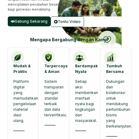
menciptakan perubahan besar
bagi generasi mendatang.
Gabung Sekarang
Tonto Video
Mengapa Bergabung dengan Kami?
Mudah &
Terpercaya
Berdampak
Tumbuh
Praktis
& Aman
Nyata
Bersama
Platform
Sistem
Setiap
Dukungan
digital
transparan
aksi
dan
yang
dengan
memberikan
kolaborasi
memudahkan
standar
manfaat
untuk
pengelolaan
terbaik
nyata bagi
mendukung
material
dan data
lingkungan
pertumbuhan
daur
terverifikasi.
dan
bisnis
ulang.
masyarakat.
yang
———
berkelanjutan.
———
———
———