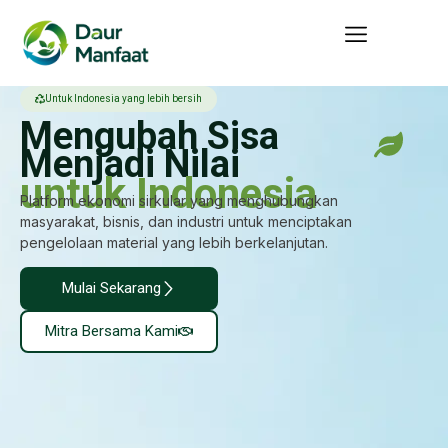
Untuk Indonesia yang lebih bersih
Mengubah Sisa
Menjadi Nilai
untuk Indonesia
Platform ekonomi sirkular yang menghubungkan
masyarakat, bisnis, dan industri untuk menciptakan
pengelolaan material yang lebih berkelanjutan.
Mulai Sekarang
Mitra Bersama Kami