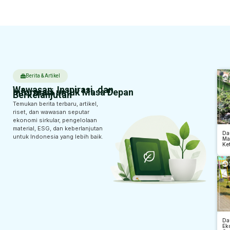
depan yang
lebih baik.
Berita & Artikel
Wawasan, Inspirasi, dan
Informasi untuk Masa Depan
Berkelanjutan
Temukan berita terbaru, artikel,
riset, dan wawasan seputar
ekonomi sirkular, pengelolaan
material, ESG, dan keberlanjutan
Da
untuk Indonesia yang lebih baik.
Ma
Ke
Da
Ek